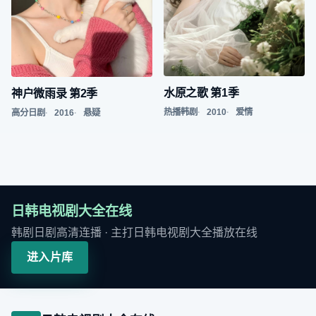
水原之歌 第1季
神户微雨录 第2季
热播韩剧
2010
爱情
高分日剧
2016
悬疑
日韩电视剧大全在线
韩剧日剧高清连播
· 主打
日韩电视剧大全播放在线
进入片库