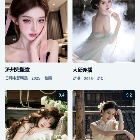
济州完整章
大邱连播
日韩电影精选
2025
校园
动漫
2025
奇幻
9.4
9.2