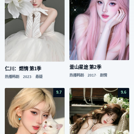
釜山星途 第2季
仁川：燃情 第1季
热播韩剧
2017
剧情
热播韩剧
2023
悬疑
9.7
9.6