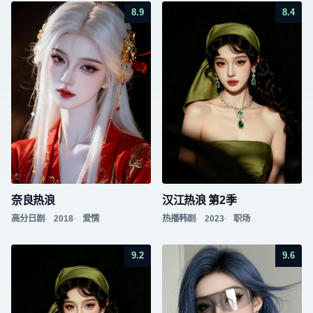
8.9
8.4
奈良热浪
汉江热浪 第2季
高分日剧
2018
爱情
热播韩剧
2023
职场
9.2
9.6